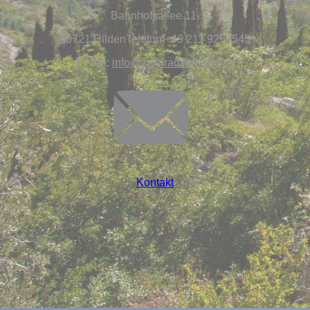
Bahnhofsallee 11
40721 HildenTelefon:+49 211 9259545
E-Mail:
info@
zweiradverband.de
Kontakt