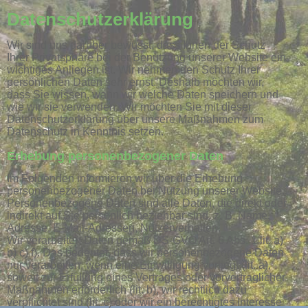
Datenschutz­erklärung
Wir sind uns darüber bewusst, dass Ihnen der Schutz
Ihrer Privatsphäre bei der Benutzung unserer Website ein
wichtiges Anliegen ist. Wir nehmen den Schutz Ihrer
persönlichen Daten sehr ernst. Deshalb möchten wir,
dass Sie wissen, wann wir welche Daten speichern und
wie wir sie verwenden. Wir möchten Sie mit dieser
Datenschutzerklärung über unsere Maßnahmen zum
Datenschutz in Kenntnis setzen.
Erhebung personenbezogener Daten
Im Folgenden informieren wir über die Erhebung
personenbezogener Daten bei Nutzung unserer Website.
Personenbezogene Daten sind alle Daten, die direkt oder
indirekt auf Sie persönlich beziehbar sind, z. B. Name,
Adresse, E-Mail-Adressen, Nutzerverhalten.
Wir verarbeiten Daten gemäß DS-GVO Art. 6 Abs. 1 lit. a)
b) c) f). Das bedeutet, dass wir personenbezogene Daten
nur verarbeiten, wenn eine Einwilligung vorliegt (lit. a),
soweit zur Erfüllung eines Vertrages oder vorvertraglicher
Maßnahmen erforderlich (lit. b), wir rechtlich dazu
verpflichtet sind (lit. c) oder wir ein berechtigtes Interesse