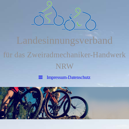
Landesinnungsverband
für das Zweiradmechaniker-Handwerk
NRW
Impressum-Datenschutz