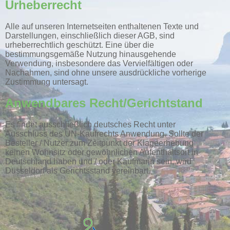
Urheberrecht
Alle auf unseren Internetseiten enthaltenen Texte und
Darstellungen, einschließlich dieser AGB, sind
urheberrechtlich geschützt. Eine über die
bestimmungsgemäße Nutzung hinausgehende
Verwendung, insbesondere das Vervielfältigen oder
Nachahmen, sind ohne unsere ausdrückliche vorherige
Zustimmung untersagt.
Anwendbares Recht/Gerichtstand
Es findet ausschließlich deutsches Recht unter
Ausschluss des UN-Kaufrechts Anwendung. Sollte der
Besteller / Nutzer zum Zeitpunkt der Klageerhebung
keinen Wohnsitz oder gewöhnlichen Aufenthaltsort in
Deutschland haben und / oder Kaufmann sein, wird
Düsseldorf als Gerichtsstand vereinbart.