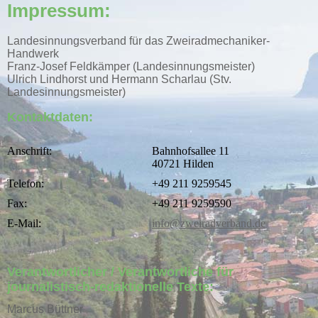
Impressum:
Landesinnungsverband für das Zweiradmechaniker-
Handwerk
Franz-Josef Feldkämper (Landesinnungsmeister)
Ulrich Lindhorst und Hermann Scharlau (Stv.
Landesinnungsmeister)
Kontaktdaten:
Anschrift:
Bahnhofsallee 11
40721 Hilden
Telefon:
+49 211 9259545
Fax:
+49 211 9259590
E-Mail:
info@zweiradverband.de
Verantwortlicher / Verantwortliche für
journalistisch-redaktionelle Texte:
Marcus Büttner