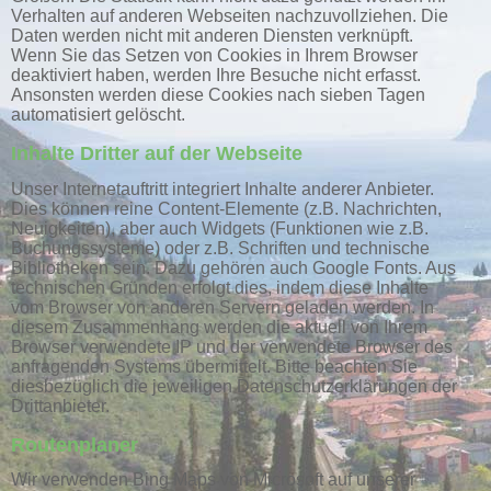
Verhalten auf anderen Webseiten nachzuvollziehen. Die
Daten werden nicht mit anderen Diensten verknüpft.
Wenn Sie das Setzen von Cookies in Ihrem Browser
deaktiviert haben, werden Ihre Besuche nicht erfasst.
Ansonsten werden diese Cookies nach sieben Tagen
automatisiert gelöscht.
Inhalte Dritter auf der Webseite
Unser Internetauftritt integriert Inhalte anderer Anbieter.
Dies können reine Content-Elemente (z.B. Nachrichten,
Neuigkeiten), aber auch Widgets (Funktionen wie z.B.
Buchungssysteme) oder z.B. Schriften und technische
Bibliotheken sein. Dazu gehören auch Google Fonts. Aus
technischen Gründen erfolgt dies, indem diese Inhalte
vom Browser von anderen Servern geladen werden. In
diesem Zusammenhang werden die aktuell von Ihrem
Browser verwendete IP und der verwendete Browser des
anfragenden Systems übermittelt. Bitte beachten Sie
diesbezüglich die jeweiligen Datenschutzerklärungen der
Drittanbieter.
Routenplaner
Wir verwenden Bing Maps von Microsoft auf unserer