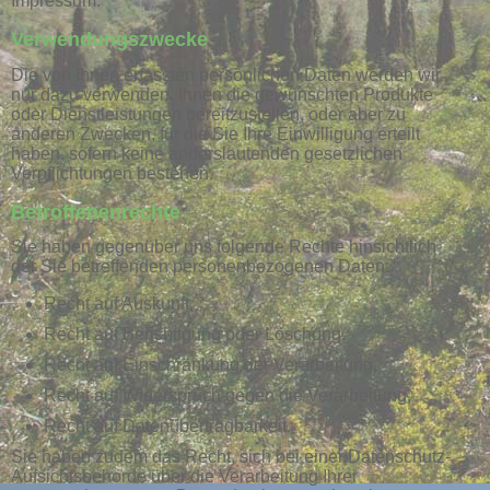
Impressum.
Verwendungszwecke
Die von Ihnen erfassten persönlichen Daten werden wir
nur dazu verwenden, Ihnen die gewünschten Produkte
oder Dienstleistungen bereitzustellen, oder aber zu
anderen Zwecken, für die Sie Ihre Einwilligung erteilt
haben, sofern keine anderslautenden gesetzlichen
Verpflichtungen bestehen.
Betroffenenrechte
Sie haben gegenüber uns folgende Rechte hinsichtlich
der Sie betreffenden personenbezogenen Daten:
Recht auf Auskunft,
Recht auf Berichtigung oder Löschung,
Recht auf Einschränkung der Verarbeitung,
Recht auf Widerspruch gegen die Verarbeitung,
Recht auf Datenübertragbarkeit.
Sie haben zudem das Recht, sich bei einer Datenschutz-
Aufsichtsbehörde über die Verarbeitung Ihrer