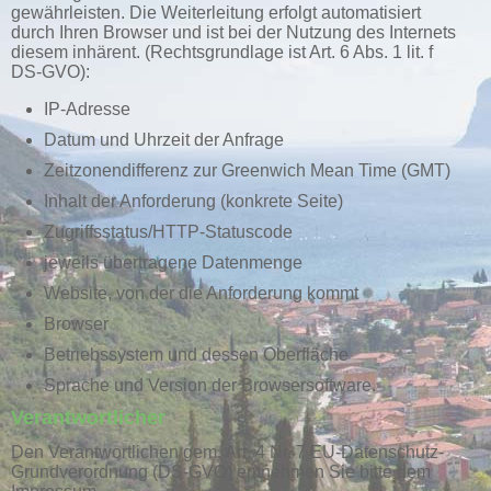
gewährleisten. Die Weiterleitung erfolgt automatisiert
durch Ihren Browser und ist bei der Nutzung des Internets
diesem inhärent. (Rechtsgrundlage ist Art. 6 Abs. 1 lit. f
DS-GVO):
IP-Adresse
Datum und Uhrzeit der Anfrage
Zeitzonendifferenz zur Greenwich Mean Time (GMT)
Inhalt der Anforderung (konkrete Seite)
Zugriffsstatus/HTTP-Statuscode
jeweils übertragene Datenmenge
Website, von der die Anforderung kommt
Browser
Betriebssystem und dessen Oberfläche
Sprache und Version der Browsersoftware.
Verantwortlicher
Den Verantwortlichen gem. Art. 4 Nr. 7 EU-Datenschutz-
Grundverordnung (DS-GVO) entnehmen Sie bitte dem