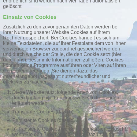
erforderlich sind werden nach vier Tagen automatisiert
gelöscht.
Einsatz von Cookies
Zusätzlich zu den zuvor genannten Daten werden bei
Ihrer Nutzung unserer Website Cookies auf Ihrem
Rechner gespeichert. Bei Cookies handelt es sich um
kleine Textdateien, die auf Ihrer Festplatte dem von Ihnen
verwendeten Browser zugeordnet gespeichert werden
und durch welche der Stelle, die den Cookie setzt (hier
durch uns), bestimmte Informationen zufließen. Cookies
können keine Programme ausführen oder Viren auf Ihren
Computer übertragen. Sie dienen dazu, das
Internetangebot insgesamt nutzerfreundlicher und
effektiver zu machen.
Diese Website nutzt folgende Arten von Cookies,
deren Umfang und Funktionsweise im Folgenden
erläutert werden:
Transiente Cookies (dazu b)
Persistente Cookies (dazu c)
b) Transiente Cookies werden automatisiert gelöscht,
wenn Sie den Browser schließen. Dazu zählen