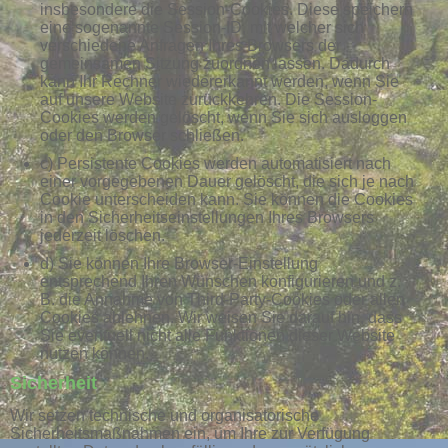
insbesondere die Session-Cookies. Diese speichern
eine sogenannte Session-ID, mit welcher sich
verschiedene Anfragen Ihres Browsers der
gemeinsamen Sitzung zuordnen lassen. Dadurch
kann Ihr Rechner wiedererkannt werden, wenn Sie
auf unsere Website zurückkehren. Die Session-
Cookies werden gelöscht, wenn Sie sich ausloggen
oder den Browser schließen.
c) Persistente Cookies werden automatisiert nach
einer vorgegebenen Dauer gelöscht, die sich je nach
Cookie unterscheiden kann. Sie können die Cookies
in den Sicherheitseinstellungen Ihres Browsers
jederzeit löschen.
d) Sie können Ihre Browser-Einstellung
entsprechend Ihren Wünschen konfigurieren und z.
B. die Annahme von Third-Party-Cookies oder allen
Cookies ablehnen. Wir weisen Sie darauf hin, dass
Sie eventuell nicht alle Funktionen dieser Website
nutzen können.
Sicherheit
Wir setzen technische und organisatorische
Sicherheitsmaßnahmen ein, um Ihre zur Verfügung