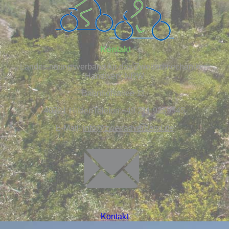
Kontakt
Landesinnungsverband für das Zweiradmechaniker-
Handwerk NRW
Bahnhofsallee 11
40721 HildenTelefon:+49 211 9259545
E-Mail:
info@
zweiradverband.de
Kontakt