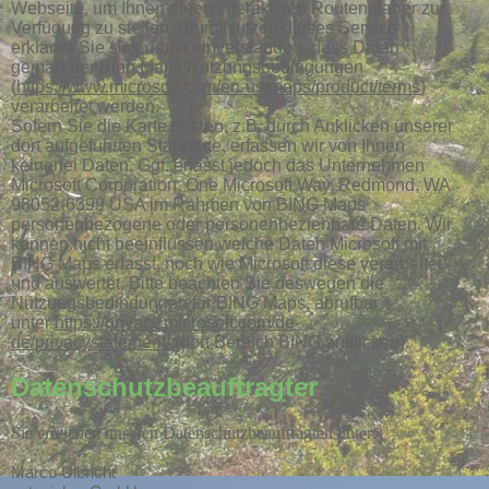
Webseite, um Ihnen einen interaktiven Routenplaner zur
Verfügung zu stellen. Beim Nutzen dieses Service
erklären Sie sich damit einverstanden, dass Daten
gemäß der Bing Maps Nutzungsbedingungen
(
https://www.microsoft.com/en-us/maps/product/terms
)
verarbeitet werden.
Sofern Sie die Karte nutzen, z.B. durch Anklicken unserer
dort aufgeführten Standorte, erfassen wir von Ihnen
keinerlei Daten. Ggf. erfasst jedoch das Unternehmen
Microsoft Corporation, One Microsoft Way, Redmond, WA
98052-6399 USA im Rahmen von BING Maps
personenbezogene oder personenbeziehbare Daten. Wir
können nicht beeinflussen welche Daten Microsoft mit
BING Maps erfasst, noch wie Microsoft diese verarbeitet
und auswertet. Bitte beachten Sie deswegen die
Nutzungsbedingungen für BING Maps, abrufbar
unter
https://privacy.microsoft.com/de-
de/privacystatement/
(dort Bereich BING anklicken).
Datenschutzbeauftragter
Sie erreichen unseren Datenschutzbeauftragten unter:
Marco Ulbricht